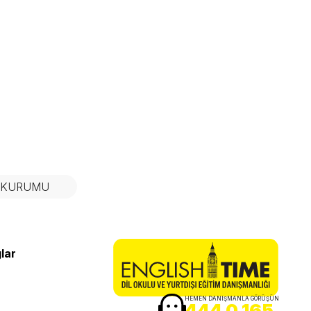
N KURUMU
lar
HEMEN DANIŞMANLA GÖRÜŞÜN
444 0 165