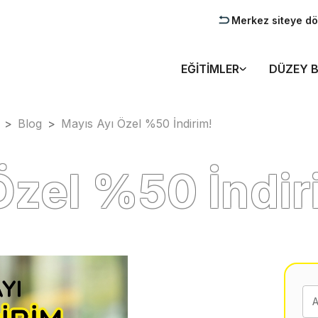
Merkez siteye d
EĞITIMLER
DÜZEY B
>
Blog
>
Mayıs Ayı Özel %50 İndirim!
Özel %50 İndir