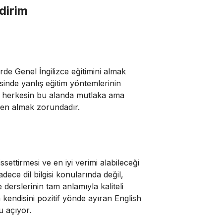
dirim
de Genel İngilizce eğitimini almak
esinde yanlış eğitim yöntemlerinin
iş herkesin bu alanda mutlaka ama
baren almak zorundadır.
settirmesi ve en iyi verimi alabileceği
dece dil bilgisi konularında değil,
erslerinin tam anlamıyla kaliteli
n kendisini pozitif yönde ayıran English
u açıyor.