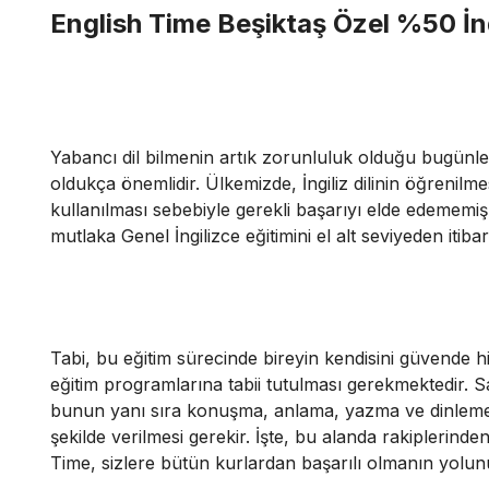
English Time Beşiktaş Özel %50 İn
Yabancı dil bilmenin artık zorunluluk olduğu bugünler
oldukça önemlidir. Ülkemizde, İngiliz dilinin öğrenilm
kullanılması sebebiyle gerekli başarıyı elde edemem
mutlaka Genel İngilizce eğitimini el alt seviyeden iti
Tabi, bu eğitim sürecinde bireyin kendisini güvende his
eğitim programlarına tabii tutulması gerekmektedir. Sa
bunun yanı sıra konuşma, anlama, yazma ve dinleme d
şekilde verilmesi gerekir. İşte, bu alanda rakiplerinde
Time, sizlere bütün kurlardan başarılı olmanın yolun