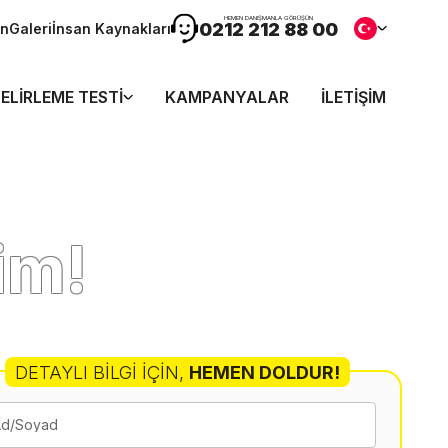
HEMEN DANIŞMANLA GÖRÜŞÜN
0212 212 88 00
ön
Galeri
İnsan Kaynakları
ELIRLEME TESTI
KAMPANYALAR
İLETIŞIM
im!
DETAYLI BILGI İÇIN
,
HEMEN DOLDUR!
Ad/Soyad