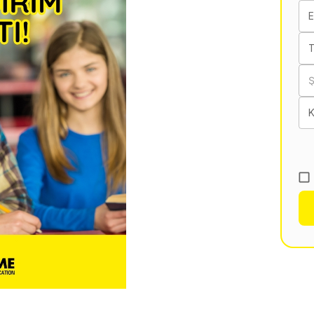
E
T
K