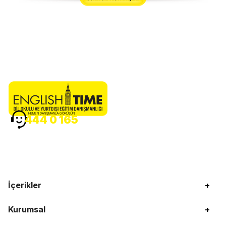
HEMEN DANIŞMANLA GÖRÜŞÜN
444 0 165
İçerikler
+
Kurumsal
+