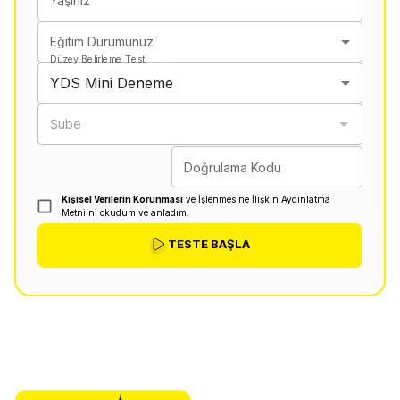
Yaşınız
Eğitim Durumunuz
Düzey Belirleme Testi
YDS Mini Deneme
Şube
Doğrulama Kodu
Kişisel Verilerin Korunması
ve İşlenmesine İlişkin Aydınlatma
Metni'ni okudum ve anladım.
TESTE BAŞLA