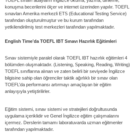
TOEFL sınavı adayların İngilizce okuma, yazma, dinleme,
konuşma becerilerini ölçer ve internet üzerinden yapılır. TOEFL
sınavları Amerika merkezli ETS (Educational Testing Service)
tarafından oluşturulmuştur ve bu kurum tarafından
yetkilendirilmiş test merkezleri tarafından yapılmaktadır.
English Time’da TOEFL IBT Sınavı Hazırlık Eğitimleri
Sınav sistemiyle paralel olarak TOEFL IBT hazırlık eğitimleri 4
bölümden oluşmaktadır. (Listening, Speaking, Reading, Writing)
TOEFL sınıflarına alınan ve zaten belirli bir seviyede İngilizce
bilgisine sahip olan öğrenciler taktik ağırlıklı bir sınav olan
TOEFL’da performansı artırmayı amaçlayan bir eğitim
anlayışıyla yetiştirilirler.
Eğitim sistemi, sınav sistemi ve stratejileri doğrultusunda
uygulama içeriklidir ve Genel İngilizce eğitim çalışmalarını
içermez. Derslerin tamamı laboratuvarda uzman eğitmenler
tarafından yapılmaktadır.