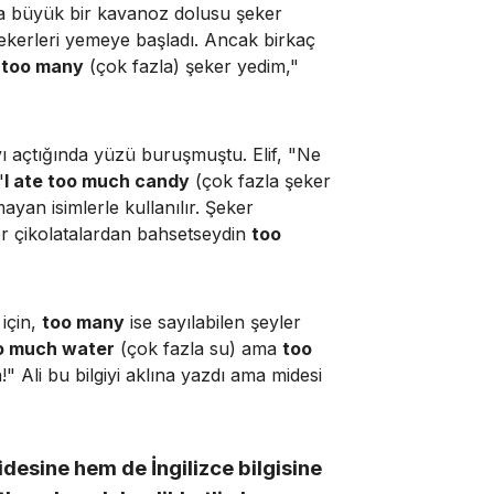
ona büyük bir kavanoz dolusu şeker
ekerleri yemeye başladı. Ancak birkaç
m
too many
(çok fazla) şeker yedim,"
ıyı açtığında yüzü buruşmuştu. Elif, "Ne
"
I ate too much candy
(çok fazla şeker
mayan isimlerle kullanılır. Şeker
r çikolatalardan bahsetseydin
too
için,
too many
ise sayılabilen şeyler
o much water
(çok fazla su) ama
too
n!" Ali bu bilgiyi aklına yazdı ama midesi
esine hem de İngilizce bilgisine