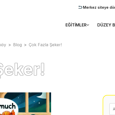
Merkez siteye dö
EĞITIMLER
DÜZEY B
köy
>
Blog
>
Çok Fazla Şeker!
Şeker!