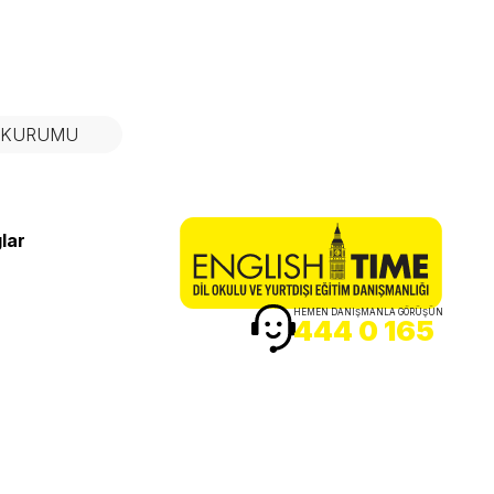
N KURUMU
lar
HEMEN DANIŞMANLA GÖRÜŞÜN
444 0 165