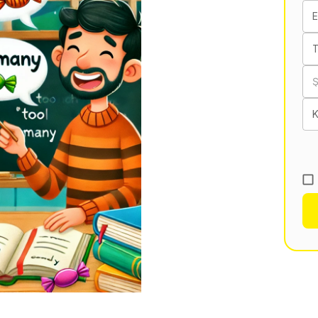
E
T
K