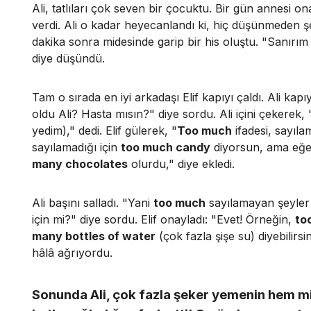
Ali, tatlıları çok seven bir çocuktu. Bir gün annesi 
verdi. Ali o kadar heyecanlandı ki, hiç düşünmeden ş
dakika sonra midesinde garip bir his oluştu. "Sanırı
diye düşündü.
Tam o sırada en iyi arkadaşı Elif kapıyı çaldı. Ali kap
oldu Ali? Hasta mısın?" diye sordu. Ali içini çekerek, 
yedim)," dedi. Elif gülerek, "
Too much
ifadesi, sayıla
sayılamadığı için
too much candy
diyorsun, ama eğe
many chocolates
olurdu," diye ekledi.
Ali başını salladı. "Yani
too much
sayılamayan şeyler 
için mi?" diye sordu. Elif onayladı: "Evet! Örneğin,
to
many bottles of water
(çok fazla şişe su) diyebilirsi
hâlâ ağrıyordu.
Sonunda Ali, çok fazla şeker yemenin hem mid