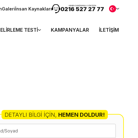
HEMEN DANIŞMANLA GÖRÜŞÜN
0216 527 27 77
n
Galeri
İnsan Kaynakları
ELIRLEME TESTI
KAMPANYALAR
İLETIŞIM
DETAYLI BILGI İÇIN
,
HEMEN DOLDUR!
Ad/Soyad