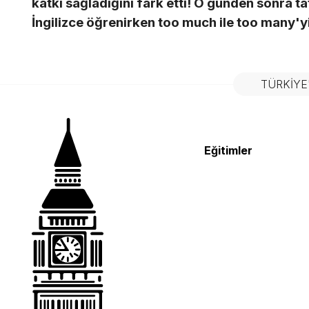
katkı sağladığını fark etti! O günden sonra t
İngilizce öğrenirken
too much
ile
too many
'y
TÜRKIYE
Eğitimler