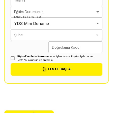
Yaşınız
Eğitim Durumunuz
Düzey Belirleme Testi
YDS Mini Deneme
Şube
Doğrulama Kodu
Kişisel Verilerin Korunması
ve İşlenmesine İlişkin Aydınlatma
Metni'ni okudum ve anladım.
TESTE BAŞLA