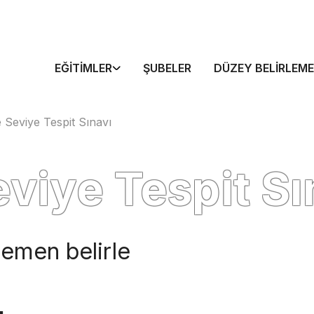
EĞITIMLER
ŞUBELER
DÜZEY BELIRLEME
e Seviye Tespit Sınavı
eviye Tespit Sı
 hemen belirle