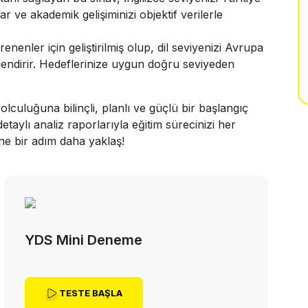
r ve akademik gelişiminizi objektif verilerle
enler için geliştirilmiş olup, dil seviyenizi Avrupa
rlendirir. Hedeflerinize uygun doğru seviyeden
lculuğuna bilinçli, planlı ve güçlü bir başlangıç
etaylı analiz raporlarıyla eğitim sürecinizi her
ne bir adım daha yaklaş!
YDS Mini Deneme
TESTE BAŞLA