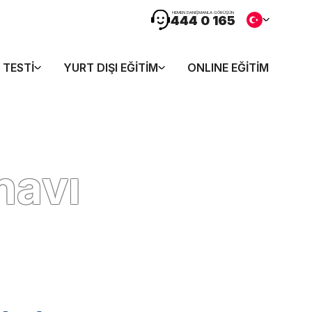
HEMEN DANIŞMANLA GÖRÜŞÜN
444 0 165
 TESTI
YURT DIŞI EĞITIM
ONLINE EĞITIM
navı