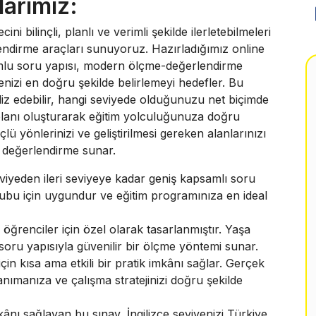
larımız:
i bilinçli, planlı ve verimli şekilde ilerletebilmeleri
rlendirme araçları sunuyoruz. Hazırladığımız online
uyumlu soru yapısı, modern ölçme-değerlendirme
yenizi en doğru şekilde belirlemeyi hedefler. Bu
aliz edebilir, hangi seviyede olduğunuzu net biçimde
 planı oluşturarak eğitim yolculuğunuza doğru
lü yönlerinizi ve geliştirilmesi gereken alanlarınızı
r değerlendirme sunar.
iyeden ileri seviyeye kadar geniş kapsamlı soru
ş grubu için uygundur ve eğitim programınıza en ideal
ğrenciler için özel olarak tasarlanmıştır. Yaşa
 soru yapısıyla güvenilir bir ölçme yöntemi sunar.
in kısa ama etkili bir pratik imkânı sağlar. Gerçek
nımanıza ve çalışma stratejinizi doğru şekilde
kânı sağlayan bu sınav, İngilizce seviyenizi Türkiye