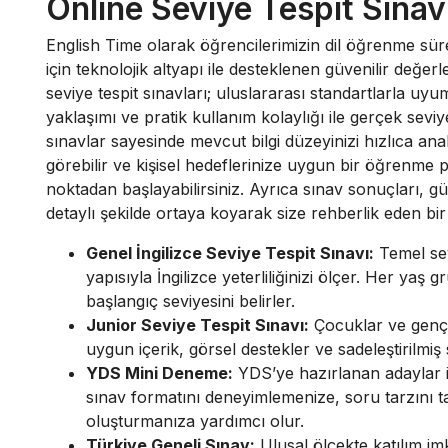
Online Seviye Tespit Sınav
English Time olarak öğrencilerimizin dil öğrenme sürecin
için teknolojik altyapı ile desteklenen güvenilir değe
seviye tespit sınavları; uluslararası standartlarla 
yaklaşımı ve pratik kullanım kolaylığı ile gerçek sevi
sınavlar sayesinde mevcut bilgi düzeyinizi hızlıca an
görebilir ve kişisel hedeflerinize uygun bir öğrenme
noktadan başlayabilirsiniz. Ayrıca sınav sonuçları, güç
detaylı şekilde ortaya koyarak size rehberlik eden bi
Genel İngilizce Seviye Tespit Sınavı:
Temel sev
yapısıyla İngilizce yeterliliğinizi ölçer. Her ya
başlangıç seviyesini belirler.
Junior Seviye Tespit Sınavı:
Çocuklar ve genç ö
uygun içerik, görsel destekler ve sadeleştirilmiş
YDS Mini Deneme:
YDS’ye hazırlanan adaylar iç
sınav formatını deneyimlemenize, soru tarzını ta
oluşturmanıza yardımcı olur.
Türkiye Geneli Sınav:
Ulusal ölçekte katılım im