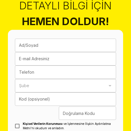
DETAYLI BILGI İÇIN
HEMEN DOLDUR!
Ad/Soyad
E-mail Adresiniz
Telefon
Şube
Kod (opsiyonel)
Doğrulama Kodu
Kişisel Verilerin Korunması
ve İşlenmesine İlişkin Aydınlatma
Metni'ni okudum ve anladım.