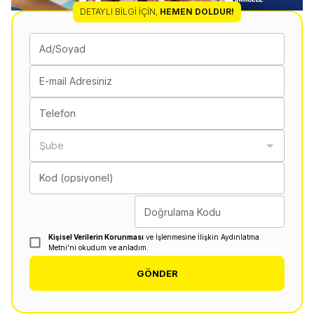
DETAYLI BILGI İÇIN
,
HEMEN DOLDUR!
Ad/Soyad
E-mail Adresiniz
Telefon
Şube
Kod (opsiyonel)
Doğrulama Kodu
Kişisel Verilerin Korunması
ve İşlenmesine İlişkin Aydınlatma
Metni'ni okudum ve anladım.
GÖNDER