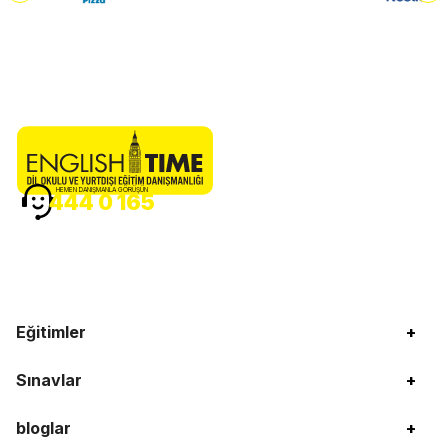
HEMEN DANIŞMANLA GÖRÜŞÜN
444 0 165
Eğitimler
+
Sınavlar
+
bloglar
+