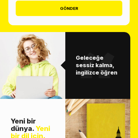
GÖNDER
Geleceğe
sessiz kalma,
ingilizce öğren
Yeni bir
dünya.
Yeni
bir dil için.