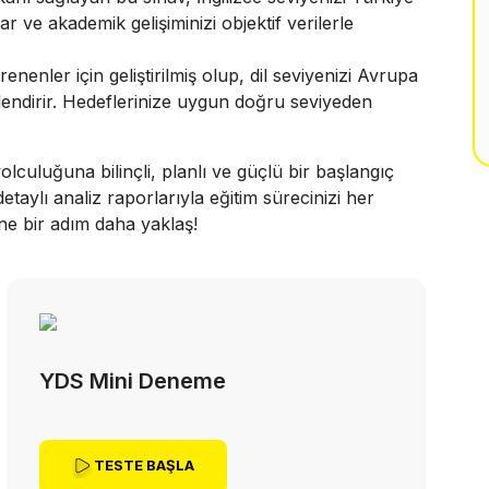
r ve akademik gelişiminizi objektif verilerle
enler için geliştirilmiş olup, dil seviyenizi Avrupa
rlendirir. Hedeflerinize uygun doğru seviyeden
lculuğuna bilinçli, planlı ve güçlü bir başlangıç
etaylı analiz raporlarıyla eğitim sürecinizi her
ne bir adım daha yaklaş!
YDS Mini Deneme
TESTE BAŞLA