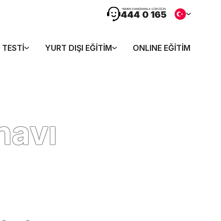
HEMEN DANIŞMANLA GÖRÜŞÜN
444 0 165
 TESTI
YURT DIŞI EĞITIM
ONLINE EĞITIM
navı