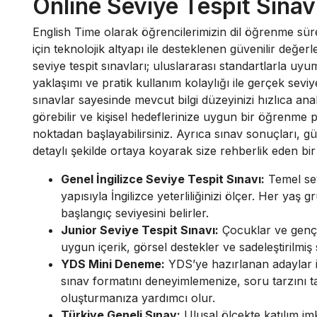
Online Seviye Tespit Sınav
English Time olarak öğrencilerimizin dil öğrenme sürecin
için teknolojik altyapı ile desteklenen güvenilir değe
seviye tespit sınavları; uluslararası standartlarla 
yaklaşımı ve pratik kullanım kolaylığı ile gerçek sevi
sınavlar sayesinde mevcut bilgi düzeyinizi hızlıca an
görebilir ve kişisel hedeflerinize uygun bir öğrenme
noktadan başlayabilirsiniz. Ayrıca sınav sonuçları, güç
detaylı şekilde ortaya koyarak size rehberlik eden bi
Genel İngilizce Seviye Tespit Sınavı:
Temel sev
yapısıyla İngilizce yeterliliğinizi ölçer. Her ya
başlangıç seviyesini belirler.
Junior Seviye Tespit Sınavı:
Çocuklar ve genç ö
uygun içerik, görsel destekler ve sadeleştirilmiş
YDS Mini Deneme:
YDS’ye hazırlanan adaylar iç
sınav formatını deneyimlemenize, soru tarzını ta
oluşturmanıza yardımcı olur.
Türkiye Geneli Sınav:
Ulusal ölçekte katılım im