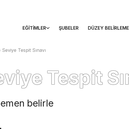
EĞITIMLER
ŞUBELER
DÜZEY BELIRLEME
e Seviye Tespit Sınavı
eviye Tespit Sı
 hemen belirle