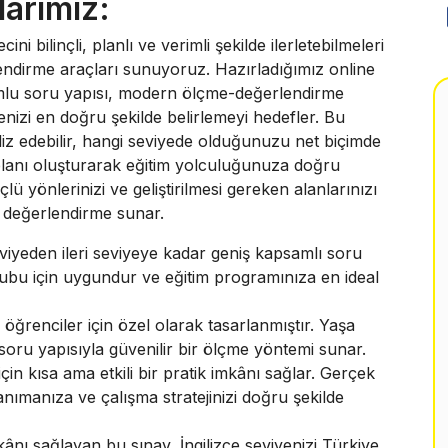
larımız:
i bilinçli, planlı ve verimli şekilde ilerletebilmeleri
rlendirme araçları sunuyoruz. Hazırladığımız online
uyumlu soru yapısı, modern ölçme-değerlendirme
yenizi en doğru şekilde belirlemeyi hedefler. Bu
aliz edebilir, hangi seviyede olduğunuzu net biçimde
 planı oluşturarak eğitim yolculuğunuza doğru
lü yönlerinizi ve geliştirilmesi gereken alanlarınızı
r değerlendirme sunar.
iyeden ileri seviyeye kadar geniş kapsamlı soru
ş grubu için uygundur ve eğitim programınıza en ideal
ğrenciler için özel olarak tasarlanmıştır. Yaşa
 soru yapısıyla güvenilir bir ölçme yöntemi sunar.
in kısa ama etkili bir pratik imkânı sağlar. Gerçek
nımanıza ve çalışma stratejinizi doğru şekilde
kânı sağlayan bu sınav, İngilizce seviyenizi Türkiye