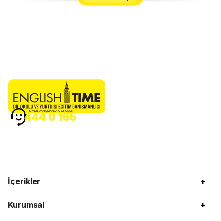
HEMEN DANIŞMANLA GÖRÜŞÜN
444 0 165
İçerikler
+
Kurumsal
+