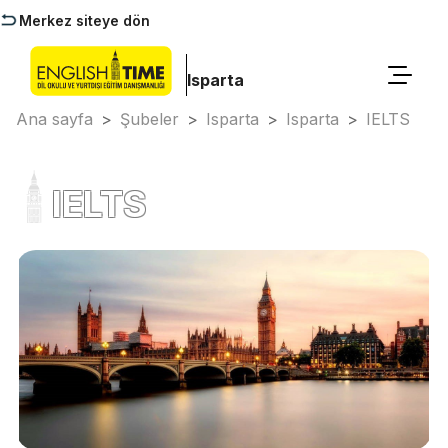
Merkez siteye dön
Isparta
Ana sayfa
>
Şubeler
>
Isparta
>
Isparta
>
IELTS
IELTS