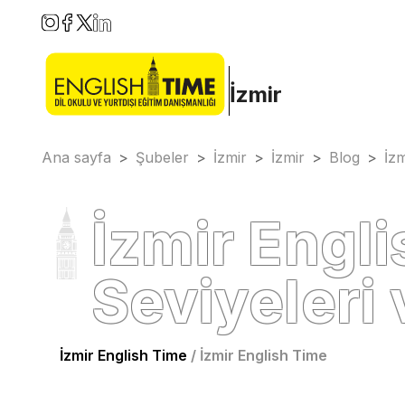
İzmir
Ana sayfa
>
Şubeler
>
İzmir
>
İzmir
>
Blog
>
İzm
İzmir Engli
Seviyeleri
İzmir English Time
/
İzmir English Time