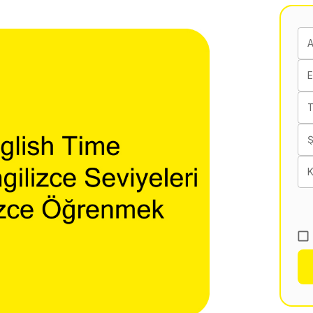
E
T
K