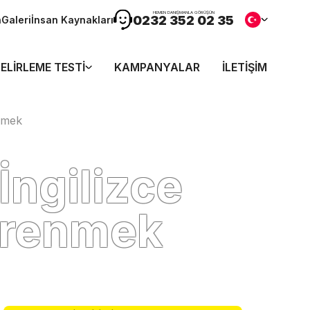
HEMEN DANIŞMANLA GÖRÜŞÜN
0232 352 02 35
n
Galeri
İnsan Kaynakları
ELIRLEME TESTI
KAMPANYALAR
İLETIŞIM
enmek
İngilizce
Öğrenmek