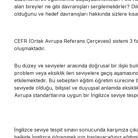
alan bireyler ne gibi davranışları sergilemelidirler? Di
olduğunu ve hedef davranışları hakkında sizlere kısa 
CEFR (Ortak Avrupa Referans Çerçevesi) sistemi 3 fa
oluşmaktadır.
Bu düzey ve seviyeler arasında doğrusal bir ilişki bu
problem veya eksiklik ileri seviyelere geçiş aşaması
etkilemektedir. Bu sebepten eğitim öğretim sürecine
seviyede olduğu, bilişsel ve duyuşsal anlamda eksiklik
Avrupa standartlarına uygun bir İngilizce seviye tespit
İngilizce seviye tespit sınavı sonucunda karşınıza çı
belkide İngilizce öğrenmek için başlayacağınız eğitimin 