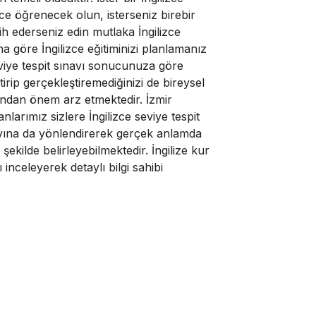
zce öğrenecek olun, isterseniz birebir
cih ederseniz edin mutlaka İngilizce
na göre İngilizce eğitiminizi planlamanız
viye tespit sınavı sonucunuza göre
tirip gerçekleştiremediğinizi de bireysel
sından önem arz etmektedir. İzmir
nlarımız sizlere İngilizce seviye tespit
avına da yönlendirerek gerçek anlamda
şekilde belirleyebilmektedir. İngilize kur
inceleyerek detaylı bilgi sahibi