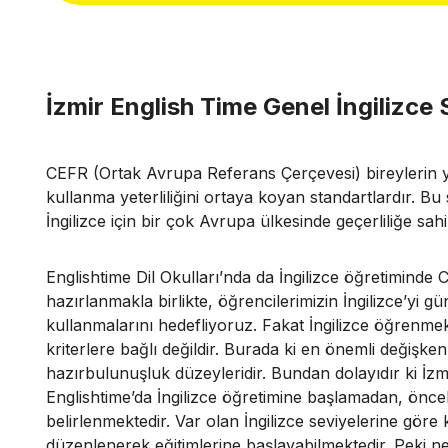
İzmir English Time Genel İngilizce 
CEFR (Ortak Avrupa Referans Çerçevesi) bireylerin y
kullanma yeterliliğini ortaya koyan standartlardır. Bu 
İngilizce için bir çok Avrupa ülkesinde geçerliliğe sahip
Englishtime Dil Okulları’nda da İngilizce öğretimind
hazırlanmakla birlikte, öğrencilerimizin İngilizce’yi g
kullanmalarını hedefliyoruz. Fakat İngilizce öğrenm
kriterlere bağlı değildir. Burada ki en önemli değişken 
hazırbulunuşluk düzeyleridir. Bundan dolayıdır ki İzmir
Englishtime’da İngilizce öğretimine başlamadan, önceli
belirlenmektedir. Var olan İngilizce seviyelerine gör
düzenlenerek eğitimlerine başlayabilmektedir. Peki ne