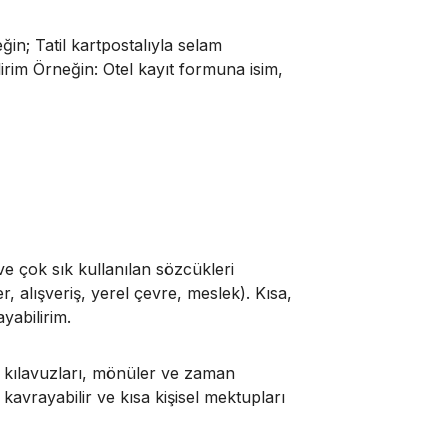
ğin; Tatil kartpostalıyla selam
lirim Örneğin: Otel kayıt formuna isim,
ı ve çok sık kullanılan sözcükleri
ler, alışveriş, yerel çevre, meslek). Kısa,
yabilirim.
nım kılavuzları, mönüler ve zaman
i kavrayabilir ve kısa kişisel mektupları