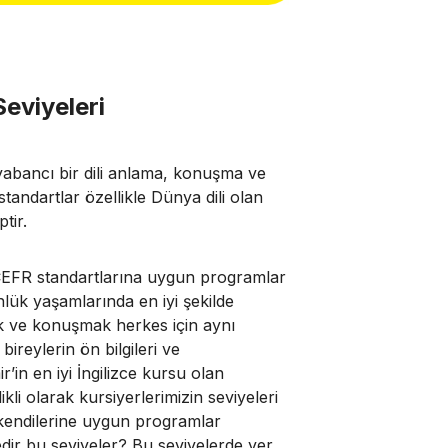
Seviyeleri
abancı bir dili anlama, konuşma ve
standartlar özellikle Dünya dili olan
tir.
e CEFR standartlarına uygun programlar
ünlük yaşamlarında en iyi şekilde
ek ve konuşmak herkes için aynı
bireylerin ön bilgileri ve
’in en iyi İngilizce kursu olan
kli olarak kursiyerlerimizin seviyeleri
e kendilerine uygun programlar
dir bu seviyeler? Bu seviyelerde yer