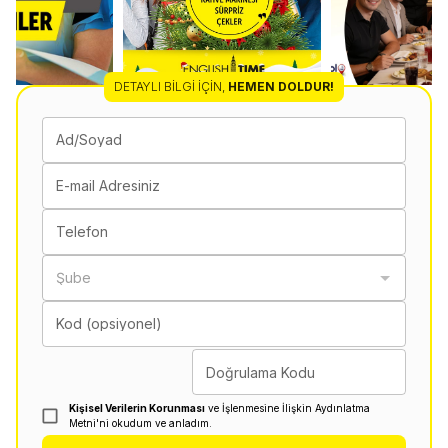
DETAYLI BILGI İÇIN
,
HEMEN DOLDUR!
Ad/Soyad
E-mail Adresiniz
Telefon
Şube
Kod (opsiyonel)
Doğrulama Kodu
Kişisel Verilerin Korunması
ve İşlenmesine İlişkin Aydınlatma
Metni'ni okudum ve anladım.