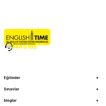
HEMEN DANIŞMANLA GÖRÜŞÜN
444 0 165
Eğitimler
+
Sınavlar
+
bloglar
+