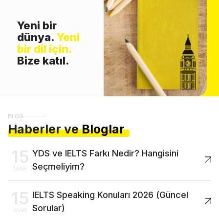
Yeni bir
dünya.
Yeni
bir dil için.
Bize katıl.
BLOG
Haberler ve
Bloglar
15
YDS ve IELTS Farkı Nedir? Hangisini
Seçmeliyim?
MAR
15
IELTS Speaking Konuları 2026 (Güncel
Sorular)
MAR