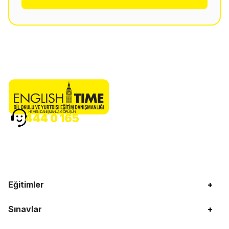
HEMEN DANIŞMANLA GÖRÜŞÜN
444 0 165
Eğitimler
+
Sınavlar
+