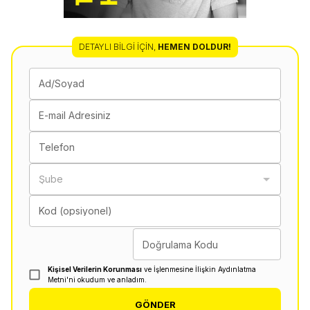
DETAYLI BILGI İÇIN
,
HEMEN DOLDUR!
Ad/Soyad
E-mail Adresiniz
Telefon
Şube
Kod (opsiyonel)
Doğrulama Kodu
Kişisel Verilerin Korunması
ve İşlenmesine İlişkin Aydınlatma
Metni'ni okudum ve anladım.
GÖNDER