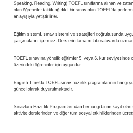
Speaking, Reading, Writing) TOEFL sınıflarına alınan ve zaten be
olan öğrenciler taktik ağırlıklı bir sınav olan TOEFL’da perfor
anlayışıyla yetiştirilirler.
Eğitim sistemi, sınav sistemi ve stratejileri doğrultusunda uygu
çalışmalarını içermez. Derslerin tamamı laboratuvarda uzman 
TOEFL sınavına yönelik eğitimler 5. veya 6. kur seviyesinde o
üzerindeki öğrenciler için uygundur.
English Time‘da TOEFL sınav hazırlık programlarının hangi şu
güncel olarak duyurulmaktadır.
Sınavlara Hazırlık Programlarından herhangi birine kayıt olan
aktivite derslerinden ve diğer tüm sosyal etkinliklerinden ücrets