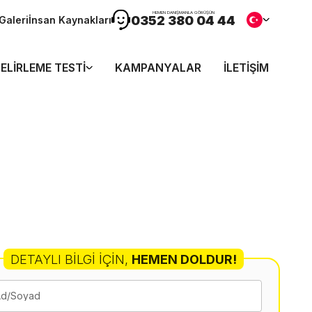
HEMEN DANIŞMANLA GÖRÜŞÜN
0352 380 04 44
Galeri
İnsan Kaynakları
ELIRLEME TESTI
KAMPANYALAR
İLETIŞIM
DETAYLI BILGI İÇIN
,
HEMEN DOLDUR!
Ad/Soyad