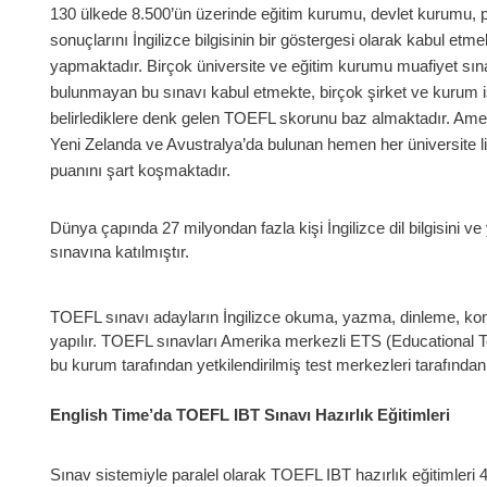
130 ülkede 8.500’ün üzerinde eğitim kurumu, devlet kurumu, p
sonuçlarını İngilizce bilgisinin bir göstergesi olarak kabul et
yapmaktadır. Birçok üniversite ve eğitim kurumu muafiyet sı
bulunmayan bu sınavı kabul etmekte, birçok şirket ve kurum iş
belirlediklere denk gelen TOEFL skorunu baz almaktadır. Ame
Yeni Zelanda ve Avustralya’da bulunan hemen her üniversite l
puanını şart koşmaktadır.
Dünya çapında 27 milyondan fazla kişi İngilizce dil bilgisini v
sınavına katılmıştır.
TOEFL sınavı adayların İngilizce okuma, yazma, dinleme, konu
yapılır. TOEFL sınavları Amerika merkezli ETS (Educational T
bu kurum tarafından yetkilendirilmiş test merkezleri tarafından
English Time’da TOEFL IBT Sınavı Hazırlık Eğitimleri
Sınav sistemiyle paralel olarak TOEFL IBT hazırlık eğitimleri 