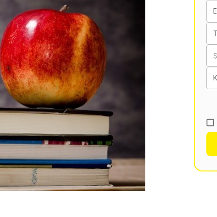
E
T
K