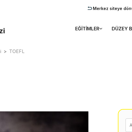
Merkez siteye dön
EĞITIMLER
DÜZEY B
zi
i
>
TOEFL