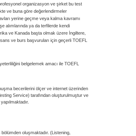
rofesyonel organizasyon ve şirket bu test
mekte ve buna göre değerlendirmeler
navları yerine geçme veya kalma kavramı
e alımlarında ya da terfilerde kendi
rika ve Kanada başta olmak üzere İngiltere,
isans ve burs başvuruları için geçerli TOEFL
e yeterliliğini belgelemek amacı ile TOEFL
şma becerilerini ölçer ve internet üzerinden
esting Service) tarafından oluşturulmuştur ve
 yapılmaktadır.
4 bölümden oluşmaktadır. (Listening,