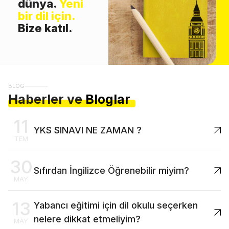
dünya.
Yeni
bir dil için.
Bize katıl.
BLOG
Haberler ve
Bloglar
11
YKS SINAVI NE ZAMAN ?
TEM
30
Sıfırdan İngilizce Öğrenebilir miyim?
MAY
13
Yabancı eğitimi için dil okulu seçerken
nelere dikkat etmeliyim?
MAY