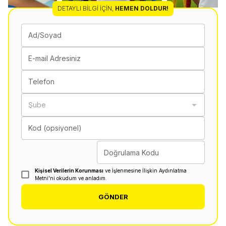
DETAYLI BILGI İÇIN
,
HEMEN DOLDUR!
Ad/Soyad
E-mail Adresiniz
Telefon
Şube
Kod (opsiyonel)
Doğrulama Kodu
Kişisel Verilerin Korunması
ve İşlenmesine İlişkin Aydınlatma
Metni'ni okudum ve anladım.
GÖNDER