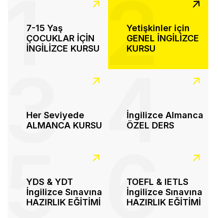
1
2
7-15 Yaş
Yetişkinler için
ÇOCUKLAR İÇİN
GENEL İNGİLİZCE
İNGİLİZCE KURSU
KURSU
3
4
Her Seviyede
İngilizce Almanca
ALMANCA KURSU
ÖZEL DERS
5
6
YDS & YDT
TOEFL & IETLS
İngilizce Sınavına
İngilizce Sınavına
HAZIRLIK EĞİTİMİ
HAZIRLIK EĞİTİMİ