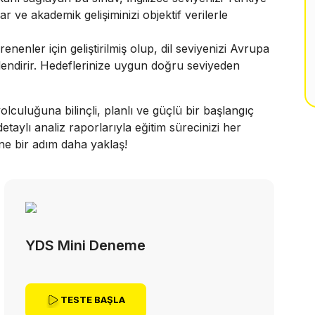
r ve akademik gelişiminizi objektif verilerle
enler için geliştirilmiş olup, dil seviyenizi Avrupa
rlendirir. Hedeflerinize uygun doğru seviyeden
lculuğuna bilinçli, planlı ve güçlü bir başlangıç
etaylı analiz raporlarıyla eğitim sürecinizi her
ne bir adım daha yaklaş!
YDS Mini Deneme
TESTE BAŞLA