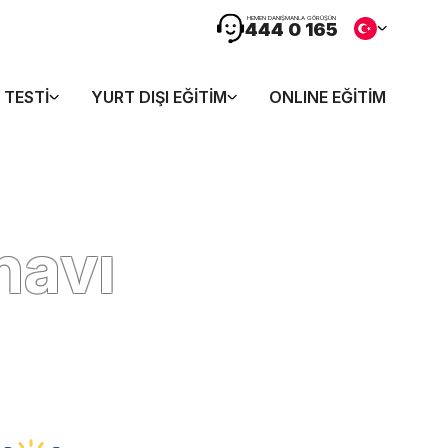
HEMEN DANIŞMANLA GÖRÜŞÜN
444 0 165
 TESTI
YURT DIŞI EĞITIM
ONLINE EĞITIM
navı