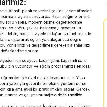
larımız:
i bilinçli, planlı ve verimli şekilde ilerletebilmeleri
rlendirme araçları sunuyoruz. Hazırladığımız online
uyumlu soru yapısı, modern ölçme-değerlendirme
yenizi en doğru şekilde belirlemeyi hedefler. Bu
aliz edebilir, hangi seviyede olduğunuzu net biçimde
 planı oluşturarak eğitim yolculuğunuza doğru
lü yönlerinizi ve geliştirilmesi gereken alanlarınızı
r değerlendirme sunar.
iyeden ileri seviyeye kadar geniş kapsamlı soru
ş grubu için uygundur ve eğitim programınıza en ideal
ğrenciler için özel olarak tasarlanmıştır. Yaşa
 soru yapısıyla güvenilir bir ölçme yöntemi sunar.
in kısa ama etkili bir pratik imkânı sağlar. Gerçek
nımanıza ve çalışma stratejinizi doğru şekilde
kânı sağlayan bu sınav, İngilizce seviyenizi Türkiye