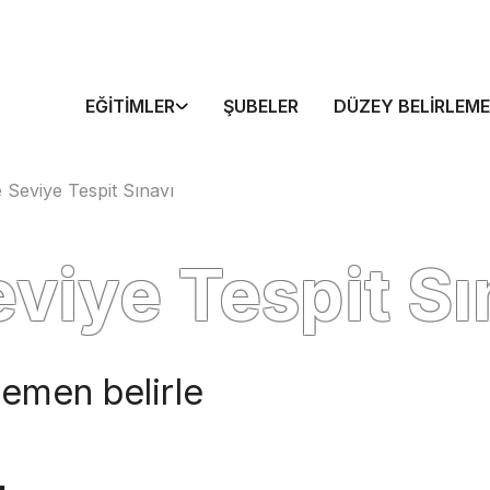
EĞITIMLER
ŞUBELER
DÜZEY BELIRLEME
e Seviye Tespit Sınavı
eviye Tespit Sı
 hemen belirle