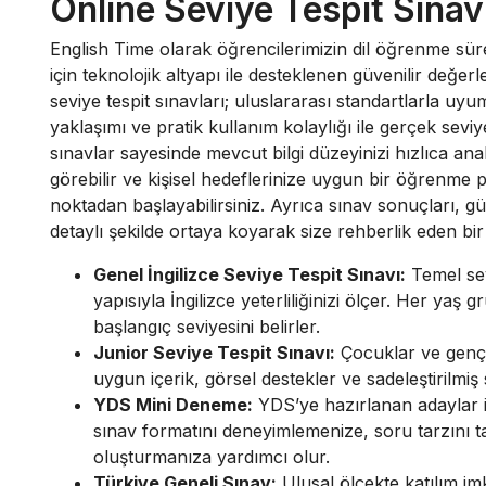
Online Seviye Tespit Sınav
English Time olarak öğrencilerimizin dil öğrenme sürecin
için teknolojik altyapı ile desteklenen güvenilir değe
seviye tespit sınavları; uluslararası standartlarla 
yaklaşımı ve pratik kullanım kolaylığı ile gerçek sevi
sınavlar sayesinde mevcut bilgi düzeyinizi hızlıca an
görebilir ve kişisel hedeflerinize uygun bir öğrenme
noktadan başlayabilirsiniz. Ayrıca sınav sonuçları, güç
detaylı şekilde ortaya koyarak size rehberlik eden bi
Genel İngilizce Seviye Tespit Sınavı:
Temel sev
yapısıyla İngilizce yeterliliğinizi ölçer. Her ya
başlangıç seviyesini belirler.
Junior Seviye Tespit Sınavı:
Çocuklar ve genç ö
uygun içerik, görsel destekler ve sadeleştirilmiş
YDS Mini Deneme:
YDS’ye hazırlanan adaylar iç
sınav formatını deneyimlemenize, soru tarzını ta
oluşturmanıza yardımcı olur.
Türkiye Geneli Sınav:
Ulusal ölçekte katılım im