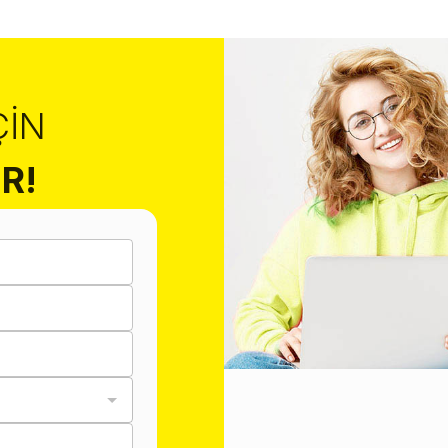
ÇIN
R!