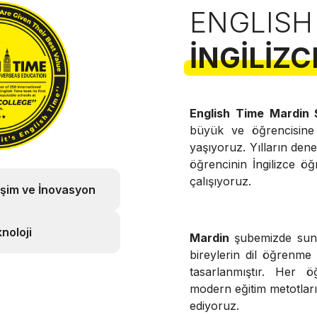
ENGLISH
İNGILIZC
English Time Mardin
büyük ve öğrencisin
yaşıyoruz. Yılların de
öğrencinin İngilizce öğ
çalışıyoruz.
işim ve İnovasyon
noloji
Mardin
şubemizde s
bireylerin dil öğrenme
tasarlanmıştır. Her ö
modern eğitim metotları v
ediyoruz.