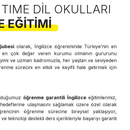
 TIME DIL OKULLARI
E EĞITIMI
 Şubesi
olarak, İngilizce öğreniminde Türkiye’nin en
e en çok değer veren kurumu olmanın gururunu
neyimi ve uzman kadromuzla, her yaştan ve seviyeden
renme sürecini en etkili ve keyifli hale getirmek için
unduğumuz
öğrenme garantili İngilizce
eğitimlerimiz,
 hedeflerine ulaşmasını sağlamak üzere özel olarak
ğrencinin öğrenme sürecine bireysel yaklaşıyor,
e teknoloji destekli ders içerikleriyle başarıyı garanti