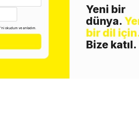
Yeni bir
dünya.
Ye
i'ni okudum ve anladım.
bir dil için
Bize katıl.