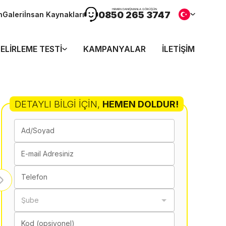
HEMEN DANIŞMANLA GÖRÜŞÜN
0850 265 3747
n
Galeri
İnsan Kaynakları
ELIRLEME TESTI
KAMPANYALAR
İLETIŞIM
DETAYLI BILGI İÇIN
,
HEMEN DOLDUR!
Ad/Soyad
E-mail Adresiniz
Telefon
Şube
Kod (opsiyonel)