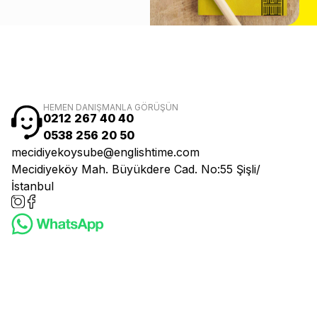
HEMEN DANIŞMANLA GÖRÜŞÜN
0212 267 40 40
0538 256 20 50
mecidiyekoysube@englishtime.com
Mecidiyeköy Mah. Büyükdere Cad. No:55 Şişli/
İstanbul