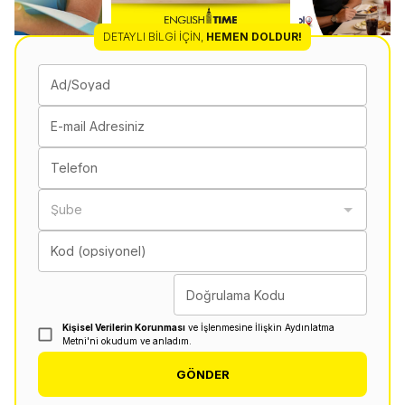
DETAYLI BILGI İÇIN
,
HEMEN DOLDUR!
Ad/Soyad
E-mail Adresiniz
Telefon
Şube
Kod (opsiyonel)
Doğrulama Kodu
Kişisel Verilerin Korunması
ve İşlenmesine İlişkin Aydınlatma
Metni'ni okudum ve anladım.
GÖNDER