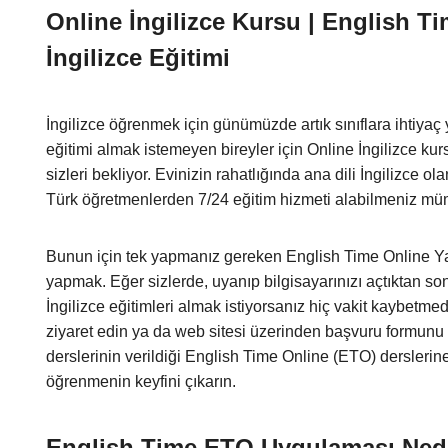
Online İngilizce Kursu | English 
İngilizce Eğitimi
İngilizce öğrenmek için günümüzde artık sınıflara ihtiyaç 
eğitimi almak istemeyen bireyler için Online İngilizce kur
sizleri bekliyor. Evinizin rahatlığında ana dili İngilizce o
Türk öğretmenlerden 7/24 eğitim hizmeti alabilmeniz m
Bunun için tek yapmanız gereken English Time Online Ya
yapmak. Eğer sizlerde, uyanıp bilgisayarınızı açtıktan s
İngilizce eğitimleri almak istiyorsanız hiç vakit kaybet
ziyaret edin ya da web sitesi üzerinden başvuru formunu i
derslerinin verildiği English Time Online (ETO) derslerine 
öğrenmenin keyfini çıkarın.
English Time ETO Uygulaması Ned