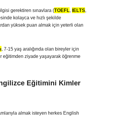
gisi gerektiren sınavlara (
TOEFL
,
IELTS
,
inde kolayca ve hızlı şekilde
ardan yüksek puan almak için yeterli olan
u
, 7-15 yaş aralığında olan bireyler için
 bir eğitimden ziyade yaşayarak öğrenme
gilizce Eğitimini Kimler
ramlarıyla almak isteyen herkes English