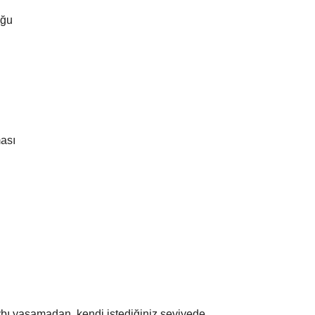
uğu
ası
ybı yaşamadan, kendi istediğiniz seviyede