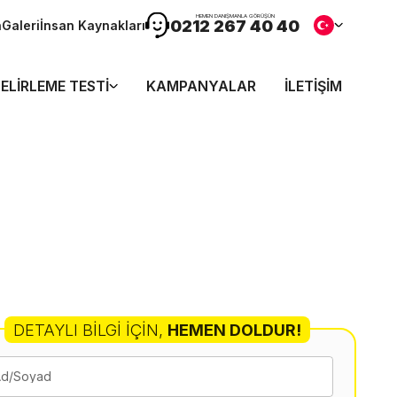
HEMEN DANIŞMANLA GÖRÜŞÜN
0212 267 40 40
n
Galeri
İnsan Kaynakları
ELIRLEME TESTI
KAMPANYALAR
İLETIŞIM
DETAYLI BILGI İÇIN
,
HEMEN DOLDUR!
Ad/Soyad