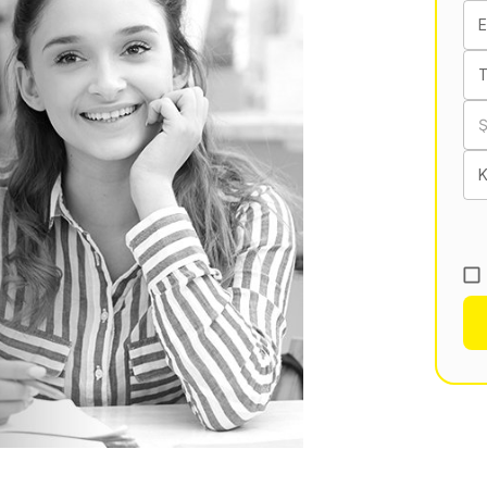
E
T
K