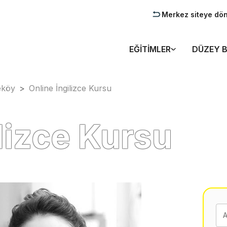
Merkez siteye dö
EĞITIMLER
DÜZEY B
eköy
>
Online İngilizce Kursu
lizce Kursu