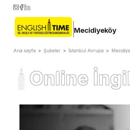
Mecidiyeköy
Ana sayfa
>
Şubeler
>
İstanbul Avrupa
>
Mecidiy
Online İngi