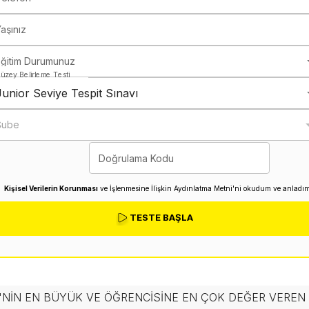
aşınız
Eğitim Durumunuz
üzey Belirleme Testi
Junior Seviye Tespit Sınavı
Şube
Doğrulama Kodu
Kişisel Verilerin Korunması
ve İşlenmesine İlişkin Aydınlatma Metni'ni okudum ve anladım
TESTE BAŞLA
'NIN EN BÜYÜK VE ÖĞRENCISINE EN ÇOK DEĞER VERE