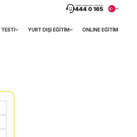
HEMEN DANIŞMANLA GÖRÜŞÜN
444 0 165
 TESTI
YURT DIŞI EĞITIM
ONLINE EĞITIM