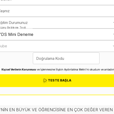
aşınız
Eğitim Durumunuz
üzey Belirleme Testi
YDS Mini Deneme
Şube
Doğrulama Kodu
Kişisel Verilerin Korunması
ve İşlenmesine İlişkin Aydınlatma Metni'ni okudum ve anladım
TESTE BAŞLA
'NIN EN BÜYÜK VE ÖĞRENCISINE EN ÇOK DEĞER VERE