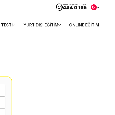
HEMEN DANIŞMANLA GÖRÜŞÜN
444 0 165
 TESTI
YURT DIŞI EĞITIM
ONLINE EĞITIM