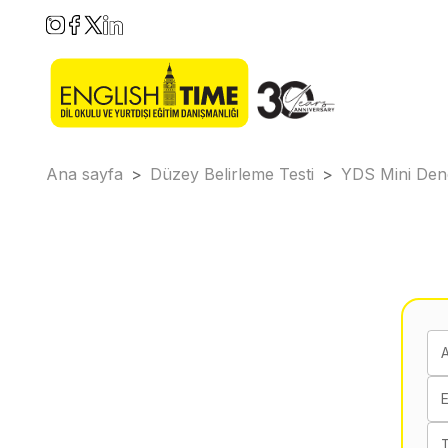
Ana sayfa
>
Düzey Belirleme Testi
>
YDS Mini De
E