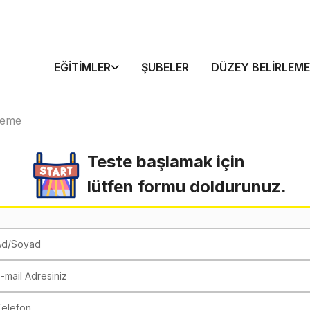
EĞITIMLER
ŞUBELER
DÜZEY BELIRLEME
neme
Teste başlamak için
lütfen formu doldurunuz.
Ad/Soyad
-mail Adresiniz
Telefon