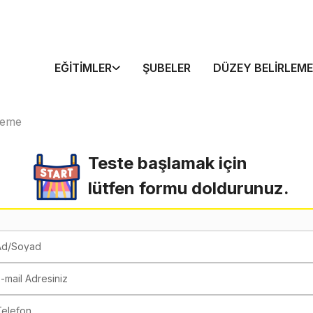
EĞITIMLER
ŞUBELER
DÜZEY BELIRLEME
neme
Teste başlamak için
lütfen formu doldurunuz.
Ad/Soyad
-mail Adresiniz
Telefon