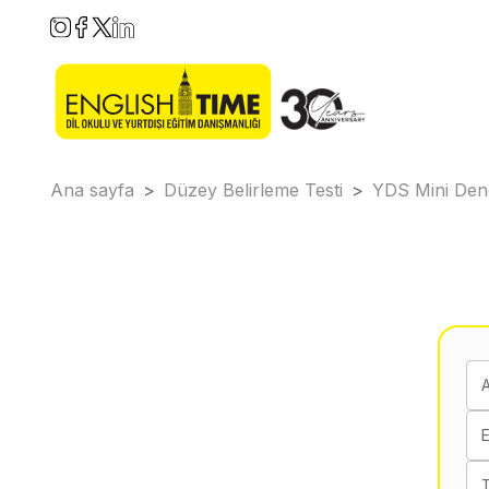
Ana sayfa
>
Düzey Belirleme Testi
>
YDS Mini De
E