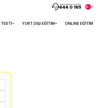
HEMEN DANIŞMANLA GÖRÜŞÜN
444 0 165
 TESTI
YURT DIŞI EĞITIM
ONLINE EĞITIM