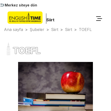
Merkez siteye dön
Siirt
Ana sayfa
>
Şubeler
>
Siirt
>
Siirt
>
TOEFL
TOEFL