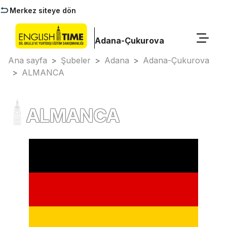
Merkez siteye dön
Adana-Çukurova
Ana sayfa
>
Şubeler
>
Adana
>
Adana-Çukurova
>
ALMANCA
ALMANCA