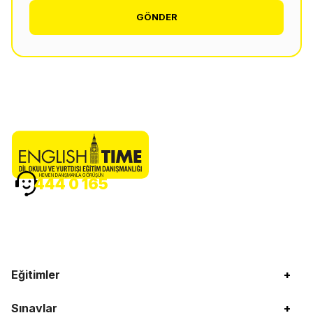
GÖNDER
HEMEN DANIŞMANLA GÖRÜŞÜN
444 0 165
Eğitimler
+
Sınavlar
+