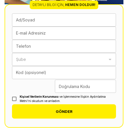
DETAYLI BILGI İÇIN
,
HEMEN DOLDUR!
Ad/Soyad
E-mail Adresiniz
Telefon
Şube
Kod (opsiyonel)
Doğrulama Kodu
Kişisel Verilerin Korunması
ve İşlenmesine İlişkin Aydınlatma
Metni'ni okudum ve anladım.
GÖNDER