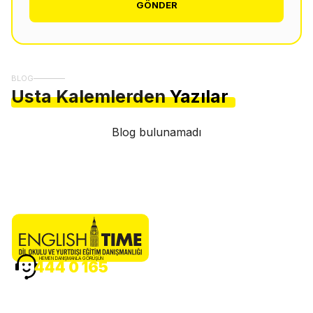
GÖNDER
BLOG
Usta Kalemlerden
Yazılar
Blog bulunamadı
HEMEN DANIŞMANLA GÖRÜŞÜN
444 0 165