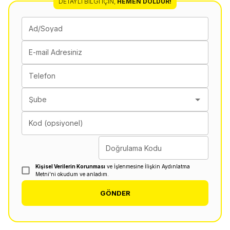
DETAYLI BILGI İÇIN
,
HEMEN DOLDUR!
Ad/Soyad
E-mail Adresiniz
Telefon
Şube
Kod (opsiyonel)
Doğrulama Kodu
Kişisel Verilerin Korunması
ve İşlenmesine İlişkin Aydınlatma
Metni'ni okudum ve anladım.
GÖNDER