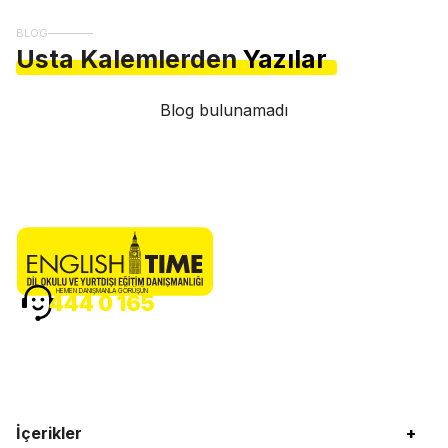
BLOG
Usta Kalemlerden
Yazılar
Blog bulunamadı
HEMEN DANIŞMANLA GÖRÜŞÜN
444 0 165
İçerikler
+