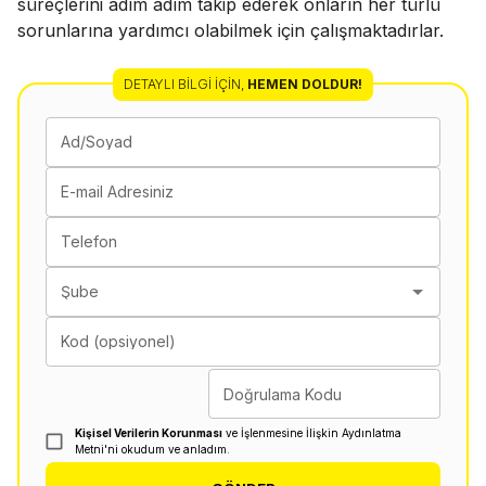
süreçlerini adım adım takip ederek onların her türlü
sorunlarına yardımcı olabilmek için çalışmaktadırlar.
DETAYLI BILGI İÇIN
,
HEMEN DOLDUR!
Ad/Soyad
E-mail Adresiniz
Telefon
Şube
Kod (opsiyonel)
Doğrulama Kodu
Kişisel Verilerin Korunması
ve İşlenmesine İlişkin Aydınlatma
Metni'ni okudum ve anladım.