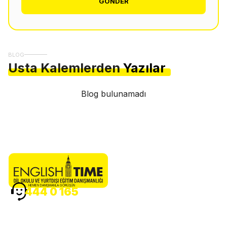
GÖNDER
BLOG
Usta Kalemlerden
Yazılar
Blog bulunamadı
HEMEN DANIŞMANLA GÖRÜŞÜN
444 0 165