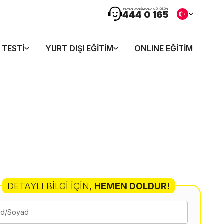
HEMEN DANIŞMANLA GÖRÜŞÜN
444 0 165
 TESTI
YURT DIŞI EĞITIM
ONLINE EĞITIM
DETAYLI BILGI İÇIN
,
HEMEN DOLDUR!
Ad/Soyad