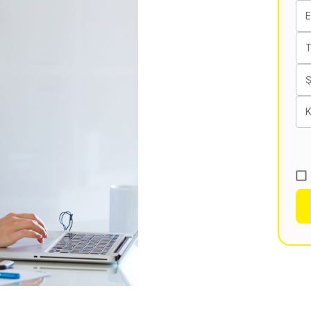
E
T
K