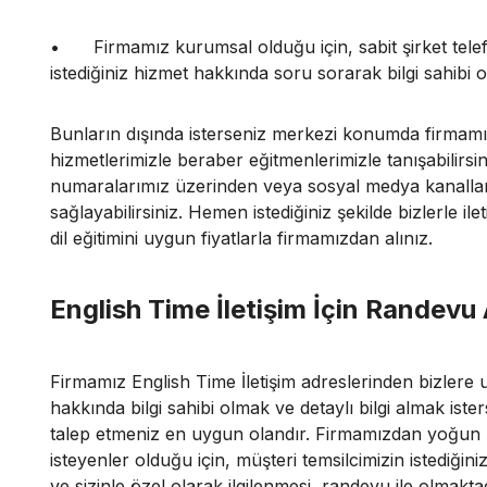
•
Firmamız kurumsal olduğu için, sabit şirket telef
istediğiniz hizmet hakkında soru sorarak bilgi sahibi ola
Bunların dışında isterseniz merkezi konumda firmamıza
hizmetlerimizle beraber eğitmenlerimizle tanışabilirsi
numaralarımız üzerinden veya sosyal medya kanalları il
sağlayabilirsiniz. Hemen istediğiniz şekilde bizlerle 
dil eğitimini uygun fiyatlarla firmamızdan alınız.
English Time İletişim İçin Randevu
Firmamız English Time İletişim adreslerinden bizlere ula
hakkında bilgi sahibi olmak ve detaylı bilgi almak ist
talep etmeniz en uygun olandır. Firmamızdan yoğun şe
isteyenler olduğu için, müşteri temsilcimizin istediğiniz e
ve sizinle özel olarak ilgilenmesi, randevu ile olmakta