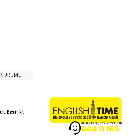
N KURUMU
lu Basın Kiti
HEMEN DANIŞMANLA GÖRÜŞÜN
444 0 165