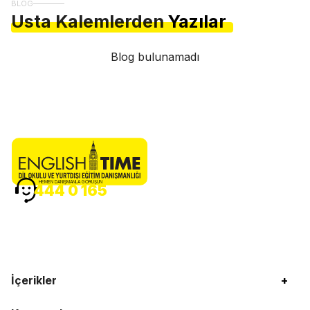
BLOG
Usta Kalemlerden
Yazılar
Blog bulunamadı
HEMEN DANIŞMANLA GÖRÜŞÜN
444 0 165
İçerikler
+