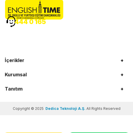
HEMEN DANIŞMANLA GÖRÜŞÜN
444 0 165
İçerikler
+
Kurumsal
+
Tanıtım
+
Copyright © 2025
Dedica Teknoloji A.Ş.
All Rights Reserved