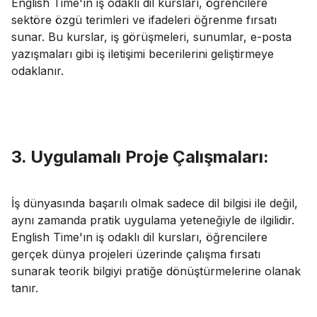
English Time'ın
iş odaklı dil kursları,
öğrencilere
sektöre özgü terimleri ve ifadeleri öğrenme fırsatı
sunar. Bu kurslar, iş görüşmeleri, sunumlar, e-posta
yazışmaları gibi iş iletişimi becerilerini geliştirmeye
odaklanır.
3. Uygulamalı Proje Çalışmaları:
İş dünyasında başarılı olmak sadece dil bilgisi ile değil,
aynı zamanda pratik uygulama yeteneğiyle de ilgilidir.
English Time'ın iş odaklı dil kursları, öğrencilere
gerçek dünya projeleri üzerinde çalışma fırsatı
sunarak teorik bilgiyi pratiğe dönüştürmelerine olanak
tanır.