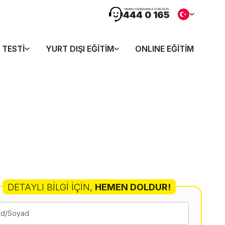
HEMEN DANIŞMANLA GÖRÜŞÜN
444 0 165
 TESTI
YURT DIŞI EĞITIM
ONLINE EĞITIM
DETAYLI BILGI İÇIN
,
HEMEN DOLDUR!
Ad/Soyad