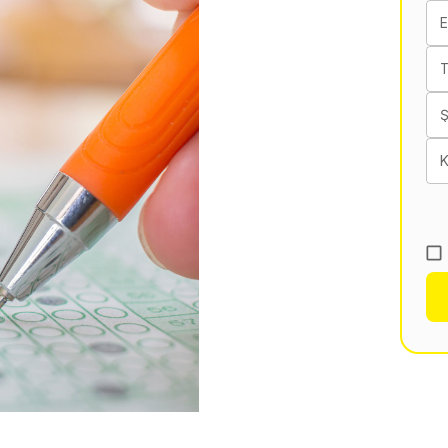
E
T
K