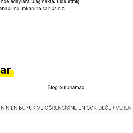
inde adaylara ulaşmakta. Elde etmiş
nabilme imkanına sahipsiniz.
lar
Blog bulunamadı
'NIN EN BÜYÜK VE ÖĞRENCISINE EN ÇOK DEĞER VERE