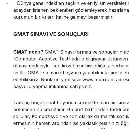
-
Dünya genelindeki en seçkin ve en iyi üniversiteler
adaydan istenen beklentileri gözlemleyerek hazırlan
kurumun bir kriteri haline gelmeyi başarmıştır.
GMAT SINAVI VE SONUÇLARI
GMAT nedir
? GMAT Sınavı formatı ve sonuçların aç
“Computer-Adaptive Test” adı ile bilgisayar üstünden 
olması nedeniyle, kendinizi hazır hissettiğiniz herhang
testtir. GMAT sınavına başvuru yapabilmek için; telefo
edebilirsiniz. Bunların yanı sıra;
www.mba.com
adresi
başvuru yapma imkanına sahipsiniz.
Tam üç buçuk saat boyunca sürmekte olan bir sınav
bölümden oluşmaktadır. Bu dört birbirinden farklı bö
sorular, Kompozisyon ve son olarak da mantık sorular
ermesinin hemen ardından ise yaklaşık puanınızı öğ