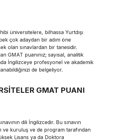
ibi üniversitelere, bilhassa Yurtdışı
 pek çok adaydan bir adım öne
k olan sınavlardan bir tanesidir.
lan GMAT puanınız; sayısal, analitik
nda İngilizceye profesyonel ve akademik
abildiğinizi de belgeliyor.
RSİTELER GMAT PUANI
avının dili İngilizcedir. Bu sınavın
m ve kuruluş ve de program tarafından
Yüksek Lisans ya da Doktora