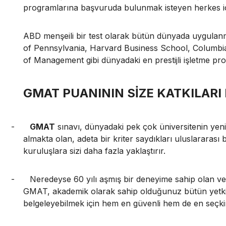
programlarına başvuruda bulunmak isteyen herkes için
ABD menşeili bir test olarak bütün dünyada uygula
of Pennsylvania, Harvard Business School, Columbi
of Management gibi dünyadaki en prestijli işletme prog
GMAT PUANININ SİZE KATKILARI
-
GMAT
sınavı, dünyadaki pek çok üniversitenin yeni
almakta olan, adeta bir kriter saydıkları uluslararas
kuruluşlara sizi daha fazla yaklaştırır.
-
Neredeyse 60 yılı aşmış bir deneyime sahip olan ve b
GMAT, akademik olarak sahip olduğunuz bütün yetkin
belgeleyebilmek için hem en güvenli hem de en seçkin