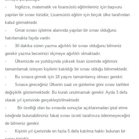
-
İngilizce, matematik ve lisansüstü eğitimleriniz için başvuru
yapılan bir sınav türüdür, Lisansüstü eğitim için birçok ülke tarafından
kabul görmektedir.
-
Gmat sınavı işletme alanında yapılan bir sınav olduğunu
hatırlamakta fayda vardır.
-
30 dakika süren yazma ağırlıklı bir sınav olduğunu bilmeniz
gerekir yazma becerinizi ölçmeye ağırlıklı olmaktadır.
-
Ülkemizde ve yurtdışında yüksek lisan üzerinde eğitimini
tamamlamak isteyen kişilerin katıldığı bir sınav olduğu bilinmektedir.
-
Bu sınava girmek için 18 yaşını tamamlamış olması gerekir.
-
Sınava gireceğiniz Ülkenin saat ve günlerine göre sınav tarihleri
değişiklik göstermektedir. Bu kuralı unutmamak gerekir. Ayda 3 defa
olarak yıl içerisinde gerçekleştirilmektedir.
-
Bir özelliği olan bu sınavda sonuçlar açıklanmadan iptal etme
isteğinde bulunabilirsiniz fakat sınav ücreti tarafınıza ödenmeyeceğini
de bilmeniz gerekir.
-
Kişinin yıl içerisinde en fazla 5 defa katılma hakkı bulunan bir
sınav türüdür.