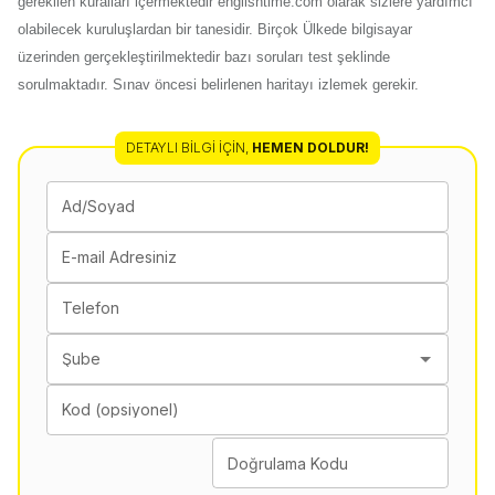
gerekilen kuralları içermektedir englishtime.com olarak sizlere yardımcı
olabilecek kuruluşlardan bir tanesidir. Birçok Ülkede bilgisayar
üzerinden gerçekleştirilmektedir bazı soruları test şeklinde
sorulmaktadır. Sınav öncesi belirlenen haritayı izlemek gerekir.
DETAYLI BILGI İÇIN
,
HEMEN DOLDUR!
Ad/Soyad
E-mail Adresiniz
Telefon
Şube
Kod (opsiyonel)
Doğrulama Kodu