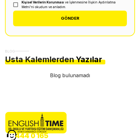
Kişisel Verilerin Korunması
ve İşlenmesine İlişkin Aydınlatma
Metni'ni okudum ve anladım.
GÖNDER
BLOG
Usta Kalemlerden
Yazılar
Blog bulunamadı
HEMEN DANIŞMANLA GÖRÜŞÜN
444 0 165