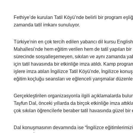
Fethiye’de kurulan Tatil Köyü’nde belirli bir program eşliğ
zamanda tatil imkanı sunuluyor.
Türkiye'nin en çok tercih edilen yabancı dil kursu Englis
Mahallesi'nde hem eğitim verilen hem de tatil yapılan bi
sürecinde sosyalleşemeyen, sıkılan ve aynı zamanda yaba
için tatil havasında bir etkinliğe imza atıldı. Kamp progra
işlere imza atılan İngilizce Tatil Köyü'nde, İngilizce konuş
eğitim koçluğu seansları ve eğlenceli yarışmalar düzenle
Gerçekleştirilen organizasyonla ilgili açıklamalarda bul
Tayfun Dal, önceki yıllarda da birçok etkinliğe imza attık
çok sıkılan öğrencilerle beraber tatil havasında güzel bir e
Dal konuşmasının devamında ise “İngilizce eğitimlerimizi