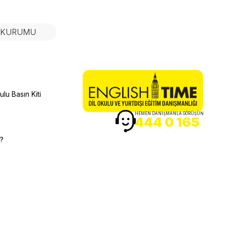
N KURUMU
lu Basın Kiti
HEMEN DANIŞMANLA GÖRÜŞÜN
444 0 165
r?