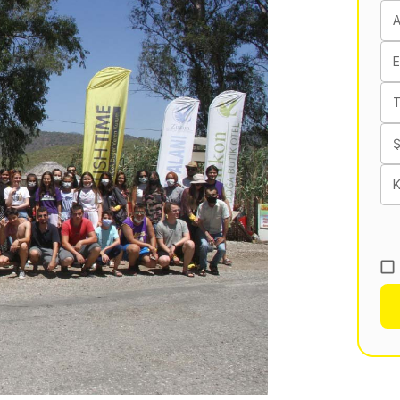
E
T
K