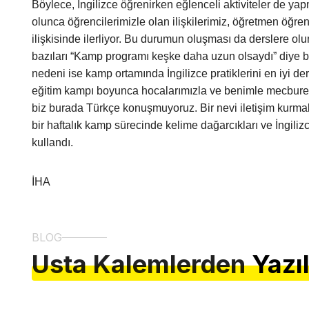
Böylece, İngilizce öğrenirken eğlenceli aktiviteler de yap
olunca öğrencilerimizle olan ilişkilerimiz, öğretmen öğren
ilişkisinde ilerliyor. Bu durumun oluşması da derslere ol
bazıları “Kamp programı keşke daha uzun olsaydı” diye bel
nedeni ise kamp ortamında İngilizce pratiklerini en iyi de
eğitim kampı boyunca hocalarımızla ve benimle mecbure
biz burada Türkçe konuşmuyoruz. Bir nevi iletişim kurmak 
bir haftalık kamp sürecinde kelime dağarcıkları ve İngilizc
kullandı.
İHA
BLOG
Usta Kalemlerden
Yazı