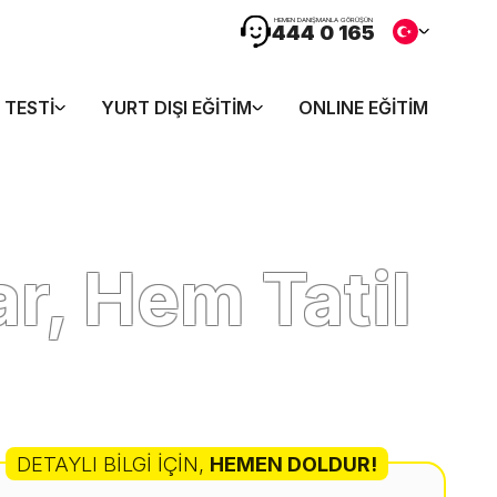
HEMEN DANIŞMANLA GÖRÜŞÜN
444 0 165
 TESTI
YURT DIŞI EĞITIM
ONLINE EĞITIM
r, Hem Tatil
DETAYLI BILGI İÇIN
,
HEMEN DOLDUR!