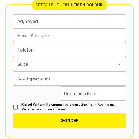
DETAYLI BILGI İÇIN
,
HEMEN DOLDUR!
Ad/Soyad
E-mail Adresiniz
Telefon
Şube
Kod (opsiyonel)
Doğrulama Kodu
Kişisel Verilerin Korunması
ve İşlenmesine İlişkin Aydınlatma
Metni'ni okudum ve anladım.
GÖNDER