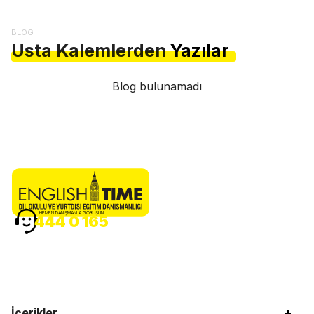
BLOG
Usta Kalemlerden
Yazılar
Blog bulunamadı
HEMEN DANIŞMANLA GÖRÜŞÜN
444 0 165
İçerikler
+