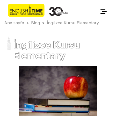
Ana sayfa
>
Blog
>
İngilizce Kursu Elementary
İngilizce Kursu
Elementary