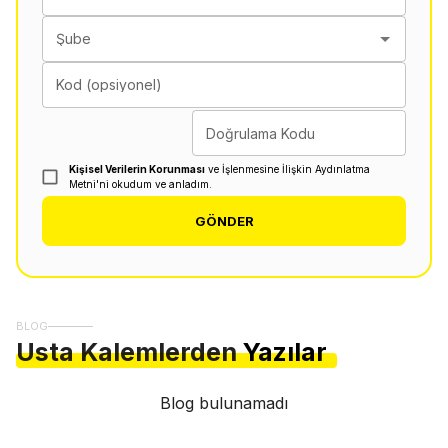
Şube
Kod (opsiyonel)
Doğrulama Kodu
Kişisel Verilerin Korunması
ve İşlenmesine İlişkin Aydınlatma
Metni'ni okudum ve anladım.
GÖNDER
BLOG
Usta Kalemlerden
Yazılar
Blog bulunamadı