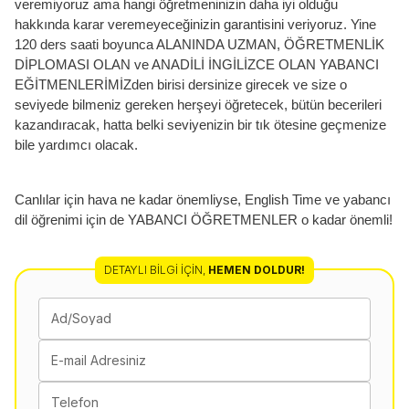
veremiyoruz ama hangi öğretmeninizin daha iyi olduğu
hakkında karar veremeyeceğinizin garantisini veriyoruz. Yine
120 ders saati boyunca ALANINDA UZMAN, ÖĞRETMENLİK
DİPLOMASI OLAN ve ANADİLİ İNGİLİZCE OLAN YABANCI
EĞİTMENLERİMİZden birisi dersinize girecek ve size o
seviyede bilmeniz gereken herşeyi öğretecek, bütün becerileri
kazandıracak, hatta belki seviyenizin bir tık ötesine geçmenize
bile yardımcı olacak.
Canlılar için hava ne kadar önemliyse, English Time ve yabancı
dil öğrenimi için de YABANCI ÖĞRETMENLER o kadar önemli!
DETAYLI BILGI İÇIN
,
HEMEN DOLDUR!
Ad/Soyad
E-mail Adresiniz
Telefon