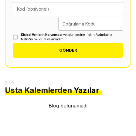
Kod (opsiyonel)
Doğrulama Kodu
Kişisel Verilerin Korunması
ve İşlenmesine İlişkin Aydınlatma
Metni'ni okudum ve anladım.
GÖNDER
BLOG
Usta Kalemlerden
Yazılar
Blog bulunamadı