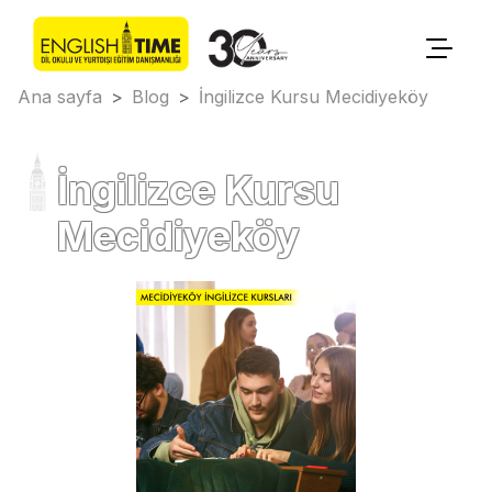
Ana sayfa
>
Blog
>
İngilizce Kursu Mecidiyeköy
İngilizce Kursu
Mecidiyeköy