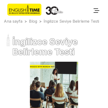
Ana sayfa
>
Blog
>
İngilizce Seviye Belirleme Testi
İngilizce Seviye
Belirleme Testi