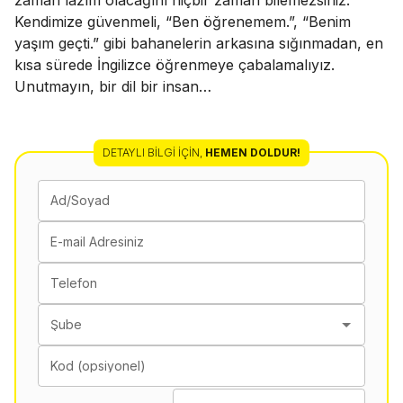
zaman lazım olacağını hiçbir zaman bilemezsiniz.
Kendimize güvenmeli, “Ben öğrenemem.”, “Benim
yaşım geçti.” gibi bahanelerin arkasına sığınmadan, en
kısa sürede İngilizce öğrenmeye çabalamalıyız.
Unutmayın, bir dil bir insan…
DETAYLI BILGI İÇIN
,
HEMEN DOLDUR!
Ad/Soyad
E-mail Adresiniz
Telefon
Şube
Kod (opsiyonel)