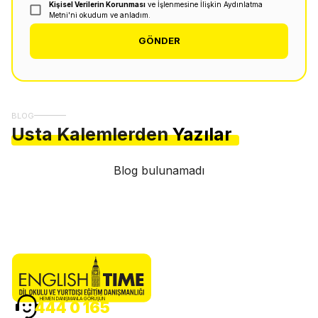
Kişisel Verilerin Korunması
ve İşlenmesine İlişkin Aydınlatma
Metni'ni okudum ve anladım.
GÖNDER
BLOG
Usta Kalemlerden
Yazılar
Blog bulunamadı
HEMEN DANIŞMANLA GÖRÜŞÜN
444 0 165