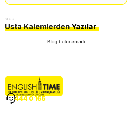
BLOG
Usta Kalemlerden
Yazılar
Blog bulunamadı
HEMEN DANIŞMANLA GÖRÜŞÜN
444 0 165