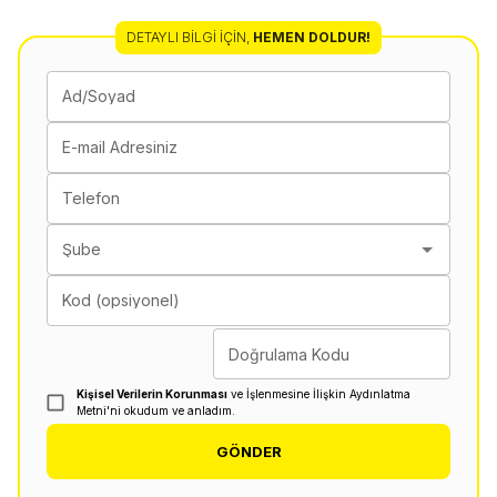
DETAYLI BILGI İÇIN
,
HEMEN DOLDUR!
Ad/Soyad
E-mail Adresiniz
Telefon
Şube
Kod (opsiyonel)
Doğrulama Kodu
Kişisel Verilerin Korunması
ve İşlenmesine İlişkin Aydınlatma
Metni'ni okudum ve anladım.
GÖNDER