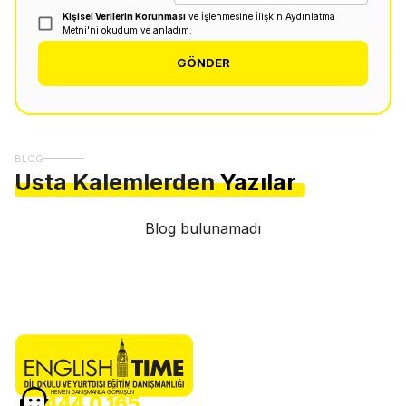
Kişisel Verilerin Korunması
ve İşlenmesine İlişkin Aydınlatma
Metni'ni okudum ve anladım.
GÖNDER
BLOG
Usta Kalemlerden
Yazılar
Blog bulunamadı
HEMEN DANIŞMANLA GÖRÜŞÜN
444 0 165