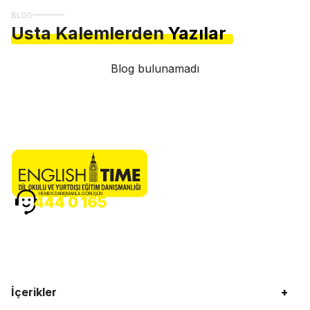
BLOG
Usta Kalemlerden
Yazılar
Blog bulunamadı
HEMEN DANIŞMANLA GÖRÜŞÜN
444 0 165
İçerikler
+