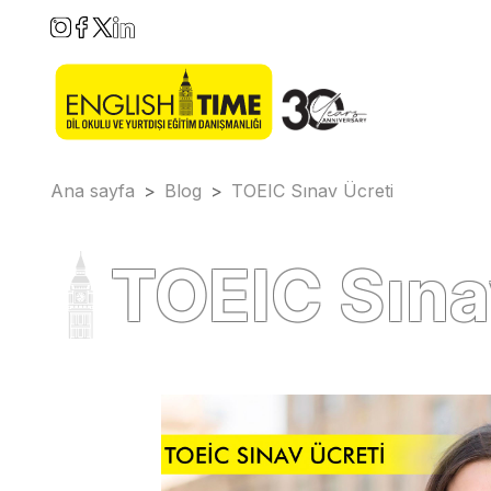
Ana sayfa
>
Blog
>
TOEIC Sınav Ücreti
TOEIC Sına