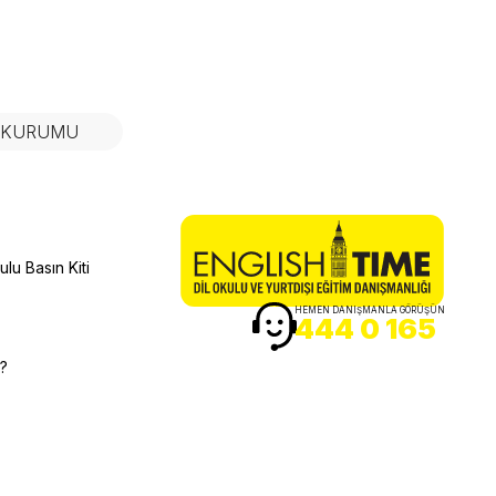
N KURUMU
lu Basın Kiti
HEMEN DANIŞMANLA GÖRÜŞÜN
444 0 165
r?