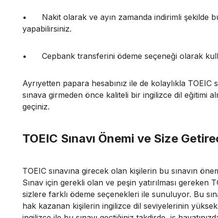
•
Nakit olarak ve ayın zamanda indirimli şekilde b
yapabilirsiniz.
•
Cepbank transferini ödeme seçeneği olarak kulla
Ayrıyetten papara hesabınız ile de kolaylıkla TOEIC s
sınava girmeden önce kaliteli bir ingilizce dil eğitimi a
geçiniz.
TOEIC Sınavı Önemi ve Size Getirec
TOEIC sınavına girecek olan kişilerin bu sınavın önemi
Sınav için gerekli olan ve peşin yatırılması gereken 
sizlere farklı ödeme seçenekleri ile sunuluyor. Bu sı
hak kazanan kişilerin ingilizce dil seviyelerinin yüksek
ingilizce ile bu sınavı geçtiğiniz takdirde, iş hayatınız