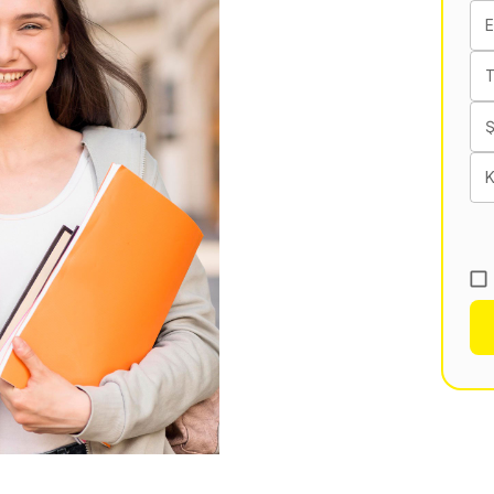
E
T
K