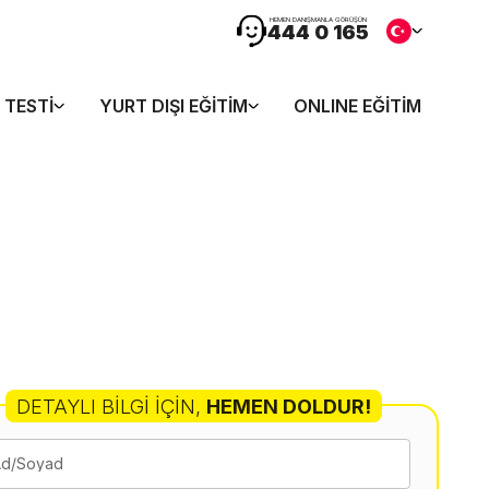
HEMEN DANIŞMANLA GÖRÜŞÜN
444 0 165
 TESTI
YURT DIŞI EĞITIM
ONLINE EĞITIM
DETAYLI BILGI İÇIN
,
HEMEN DOLDUR!
Ad/Soyad