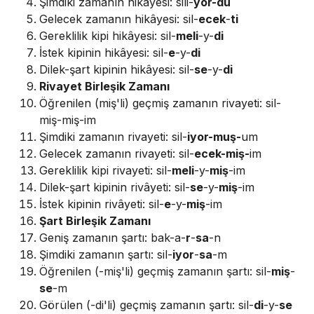
Şimdiki zamanın hikâyesi: sili-
yor-du
Gelecek zamanın hikâyesi: sil-
ecek
-
ti
Gereklilik kipi hikâyesi: sil-
meli
-y-
di
İstek kipinin hikâyesi: sil-
e
-y-
di
Dilek-şart kipinin hikâyesi: sil-
se
-y-
di
Rivayet Birleşik Zamanı
Öğrenilen (miş'li) geçmiş zamanın rivayeti: sil-
miş-miş-im
Şimdiki zamanın rivayeti: sil-
iyor-muş-
um
Gelecek zamanın rivayeti: sil-
ecek-miş-
im
Gereklilik kipi rivayeti: sil-
meli
-y-
miş
-im
Dilek-şart kipinin rivâyeti: sil-
se
-y-
miş
-im
İstek kipinin rivâyeti: sil-
e
-y-
miş
-im
Şart Birleşik Zamanı
Geniş zamanın şartı: bak-a-
r
-
sa
-n
Şimdiki zamanın şartı: sil-
iyor
-
sa
-m
Öğrenilen (-miş'li) geçmiş zamanın şartı: sil-
miş
-
se
-m
Görülen (-di'li) geçmiş zamanın şartı: sil-
di
-y-
se