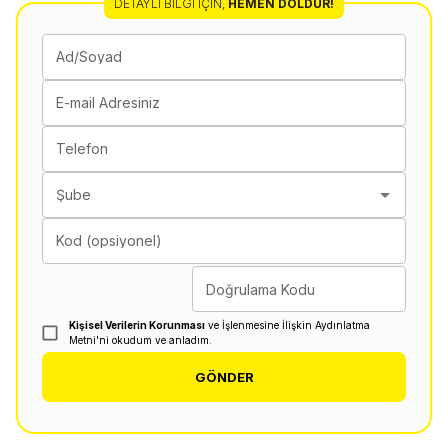
DETAYLI BILGI İÇIN
,
HEMEN DOLDUR!
Ad/Soyad
E-mail Adresiniz
Telefon
Şube
Kod (opsiyonel)
Doğrulama Kodu
Kişisel Verilerin Korunması
ve İşlenmesine İlişkin Aydınlatma
Metni'ni okudum ve anladım.
GÖNDER