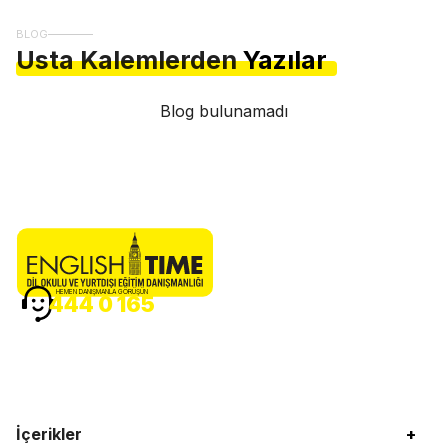
BLOG
Usta Kalemlerden
Yazılar
Blog bulunamadı
HEMEN DANIŞMANLA GÖRÜŞÜN
444 0 165
İçerikler
+