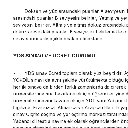
Doksan ve yüz arasındaki puanlar A seviyesini b
arasındaki puanlar B seviyesini belirler, Yetmiş ve y
seviyesini belirler. Altmış ve altmış dokuz arasındaki pu
dokuz arasındaki puanlar E seviyesini belirlemekte o
sınav sonucu ile açıklanmakta olmaktadır.
YDS SINAVI VE ÜCRET DURUMU
•
YDS sınav ücreti toplam olarak yüz beş tl dir. 
YÖKDİL sınavı da aynı şekilde yürütülmekte olduğu için
her iki sınava da birden farklı zamanlarda da girerek ş
üniversite sınavına hazırlanmak için öğrenciler yine 
üniversite sınavını kazanmak için YDT yani Yabancı Dil
İngilizce, Fransızca, Almanca ve Arapça dilleri ile 
sınav Ölçme seçme ve yerleştirme merkezi tarafından
Yabancı dil testi sınavına ek olarak öğrencilerden önc
sınavına girmeleri gerekmekte olup barajı aşmaları ge