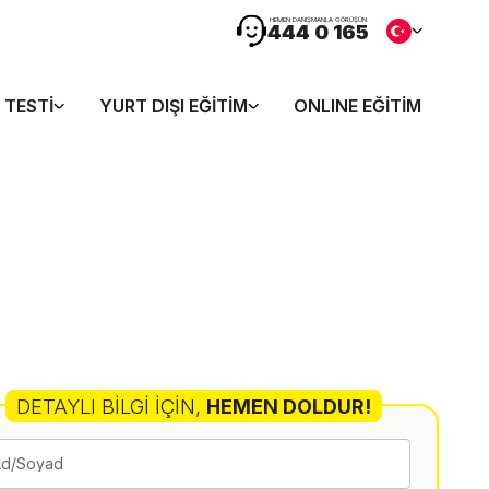
HEMEN DANIŞMANLA GÖRÜŞÜN
444 0 165
 TESTI
YURT DIŞI EĞITIM
ONLINE EĞITIM
DETAYLI BILGI İÇIN
,
HEMEN DOLDUR!
Ad/Soyad