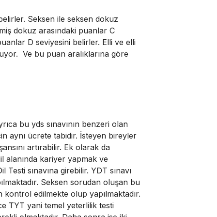
elirler. Seksen ile seksen dokuz
etmiş dokuz arasındaki puanlar C
anlar D seviyesini belirler. Elli ve elli
luyor. Ve bu puan aralıklarına göre
Ayrıca bu yds sınavının benzeri olan
 aynı ücrete tabidir. İsteyen bireyler
ansını artırabilir. Ek olarak da
dil alanında kariyer yapmak ve
 Testi sınavına girebilir. YDT sınavı
yapılmaktadır. Seksen sorudan oluşan bu
 kontrol edilmekte olup yapılmaktadır.
e TYT yani temel yeterlilik testi
rekli olmaktadır. Daha sonra ise iki