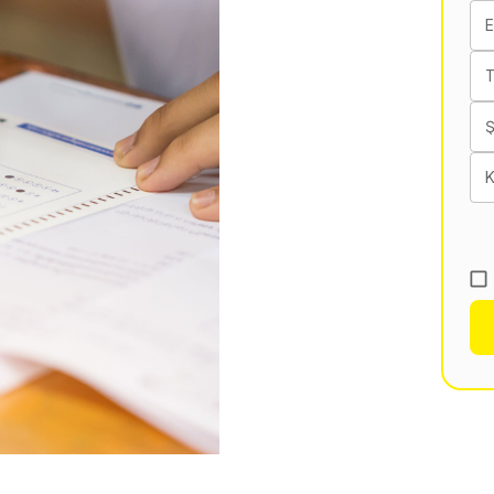
E
T
K