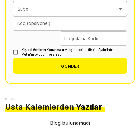
Şube
Kod (opsiyonel)
Doğrulama Kodu
Kişisel Verilerin Korunması
ve İşlenmesine İlişkin Aydınlatma
Metni'ni okudum ve anladım.
GÖNDER
BLOG
Usta Kalemlerden
Yazılar
Blog bulunamadı