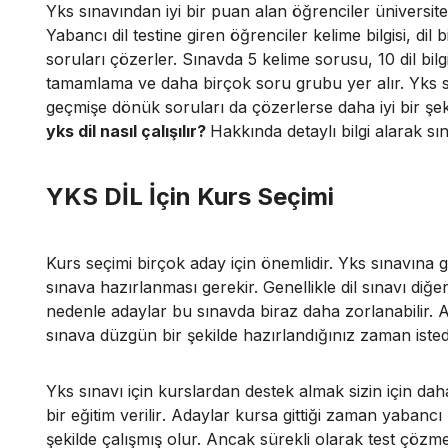
Yks sınavından iyi bir puan alan öğrenciler üniversitele
Yabancı dil testine giren öğrenciler kelime bilgisi, dil
soruları çözerler.
Sınavda 5 kelime sorusu, 10 dil bilg
tamamlama ve daha birçok soru grubu yer alır. Yks s
geçmişe dönük soruları da çözerlerse daha iyi bir şekil
yks dil nasıl çalışılır?
Hakkında detaylı bilgi alarak sın
YKS DİL İçin Kurs Seçimi
Kurs seçimi birçok aday için önemlidir. Yks sınavına gi
sınava hazırlanması gerekir. Genellikle dil sınavı diğ
nedenle adaylar bu sınavda biraz daha zorlanabilir.
sınava düzgün bir şekilde hazırlandığınız zaman ist
Yks sınavı için kurslardan destek almak sizin için dah
bir eğitim verilir
.
Adaylar kursa gittiği zaman yabancı h
şekilde çalışmış olur. Ancak sürekli olarak test çözmek