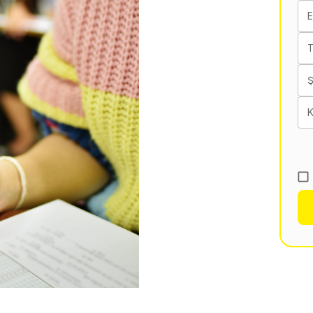
E
T
K