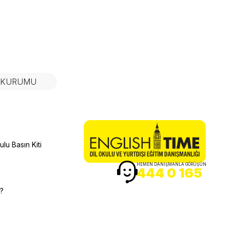
N KURUMU
lu Basın Kiti
HEMEN DANIŞMANLA GÖRÜŞÜN
444 0 165
r?