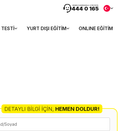
HEMEN DANIŞMANLA GÖRÜŞÜN
444 0 165
 TESTI
YURT DIŞI EĞITIM
ONLINE EĞITIM
DETAYLI BILGI İÇIN
,
HEMEN DOLDUR!
Ad/Soyad